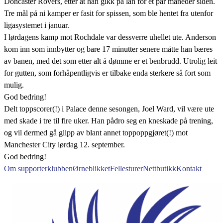
Doncaster Rovers, etter at han gikk på lån for et par måneder siden.
Tre mål på ni kamper er fasit for spissen, som ble hentet fra utenfor
ligasystemet i januar.
I lørdagens kamp mot Rochdale var dessverre uhellet ute. Anderson
kom inn som innbytter og bare 17 minutter senere måtte han bæres
av banen, med det som etter alt å dømme er et benbrudd. Utrolig leit
for gutten, som forhåpentligvis er tilbake enda sterkere så fort som
mulig.
God bedring!
Delt toppscorer(!) i Palace denne sesongen, Joel Ward, vil være ute
med skade i tre til fire uker. Han pådro seg en kneskade på trening,
og vil dermed gå glipp av blant annet toppoppgjøret(!) mot
Manchester City lørdag 12. september.
God bedring!
Om supporterklubben
Ørneblikket
Fellesturer
Nettbutikk
Kontakt