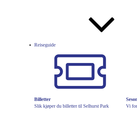
Reiseguide
Billetter
Seso
Slik kjøper du billetter til Selhurst Park
Vi fo