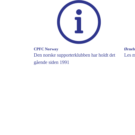
CPFC Norway
Ørneb
Den norske supporterklubben har holdt det
Les m
gående siden 1991