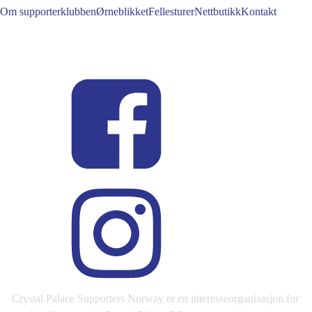
Om supporterklubben
Ørneblikket
Fellesturer
Nettbutikk
Kontakt
Crystal Palace Supporters Norway er en interesseorganisasjon for