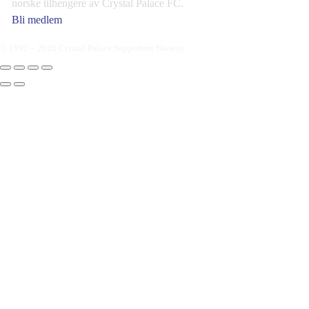
norske tilhengere av Crystal Palace FC.
Bli medlem
© 1991 – 2026 Crystal Palace Supporters Norway