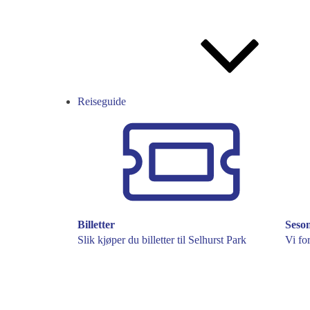
Reiseguide
Billetter
Seso
Slik kjøper du billetter til Selhurst Park
Vi fo