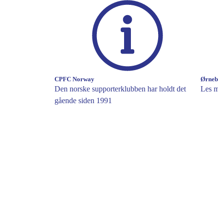
CPFC Norway
Ørneb
Den norske supporterklubben har holdt det
Les m
gående siden 1991