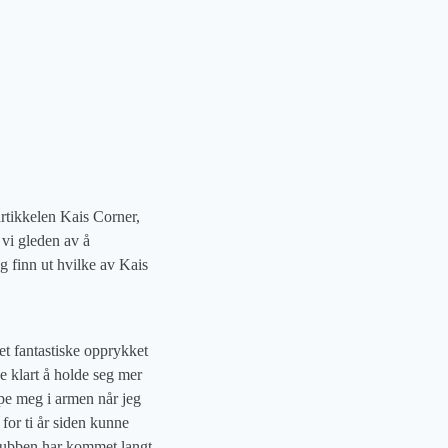
rtikkelen Kais Corner,
 vi gleden av å
og finn ut hvilke av Kais
et fantastiske opprykket
de klart å holde seg mer
pe meg i armen når jeg
 for ti år siden kunne
 Klubben har kommet langt