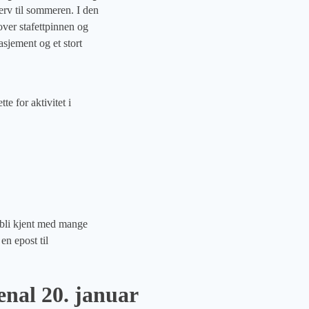
erv til sommeren. I den
over stafettpinnen og
sjement og et stort
te for aktivitet i
å bli kjent med mange
en epost til
nal 20. januar