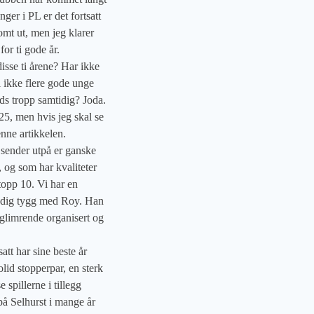
ger i PL er det fortsatt
omt ut, men jeg klarer
for ti gode år.
isse ti årene? Har ikke
i ikke flere gode unge
nds tropp samtidig? Joda.
E25, men hvis jeg skal se
denne artikkelen.
i sender utpå er ganske
e, og som har kvaliteter
topp 10. Vi har en
tandig tygg med Roy. Han
r glimrende organisert og
att har sine beste år
olid stopperpar, en sterk
 spillerne i tillegg
 på Selhurst i mange år