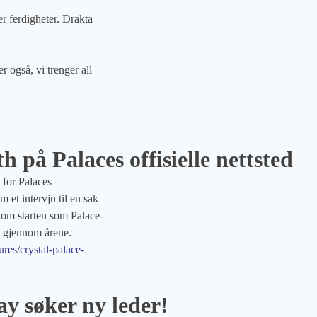
er ferdigheter. Drakta
 også, vi trenger all
på Palaces offisielle nettsted
 for Palaces
et intervju til en sak
ai om starten som Palace-
g gjennom årene.
res/crystal-palace-
y søker ny leder!