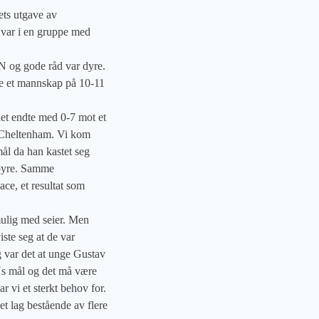
ets utgave av
var i en gruppe med
PSN og gode råd var dyre.
le et mannskap på 10-11
det endte med 0-7 mot et
e Cheltenham. Vi kom
ål da han kastet seg
 høyre. Samme
ace, et resultat som
ulig med seier. Men
ste seg at de var
 var det at unge Gustav
s mål og det må være
ar vi et sterkt behov for.
et lag bestående av flere