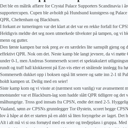
Det ble en målrik affære for Crystal Palace Supporters Scandinavia i år
supportercupen. Cupen ble avholdt på Hundsund kunstgress og Palace 
QPR, Cheltenham og Blackburn.
I forkant av turneringen var det klart at det var en rekke forfall for C
Heldigvis meldte det seg noen utmerkede tilvekster på tampen, og vi b
menn og gutter.
Den første kampen bar nok preg av en særdeles lite samspilt gjeng og 
effektivt QPR. Nok om det. Neste kamp ble langt jevnere, da vi møtt
under 0-1, men Andreas Sommerseth scoret et spektakulært utligningsm
rundt og traff ball klokkerent på Eze-vis etter et strålende innlegg fra
Sommerseth dukket opp i boksen også litt senere og satte inn 2-1 til Pal
holdt kampen ut. Deilig med en seier!
Siste kamp kom og vi visste at (nærmest som vanlig) var avansement m
motstander var et Blackburn-lag som hadde slått QPR tidligere og det vi
målhungrige. Tross god innsats fra CPSN, endte det med 2-5. Hyggelig
Vaaland, sønn av CPSNs grunnlegger Tor Øystein, scoret begge CPSN
lov å håpe at det er starten på en aldri så liten foryngelse av laget. Det h
Alt i alt må vi si oss fornøyd med en seier og tredjeplass i gruppa. Med 