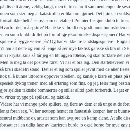
på disse ti årene, veldig langt, men til tross for ti sammenhengende seson
noen som sier meg at katastrofen er like om hjørnet. Det høres jo volds
fortsatt ikke helt å se oss som en etablert Premier League klubb til tross 
Hvorfor det, må spørre? Har ikke vi holdt oss godt unna bunnstriden i d
vi en sunn klubb driftet på fornuftige økonomiske disposisjoner? Har v
spillere å bygge videre på? Og har vi ikke tre landslagsspillere i Engla
Vi har alt dette og enn så lenge så ser mye faktisk ganske så bra ut i S
inn i krystallkula så får jeg en litt uggen følelse, og skal forklare det i 
Men la meg ta det positive først: Vi har et bra lag. Den startelleveren v
så bra i skadefri stand. Det er et lag som spiller jevnt med de aller flest
nok til å kunne utfordre oppover tabellen, og kanskje klare en plass på 
spesielt dyktig trener, med all erfaring som fins, og jeg føler meg bes
gjør sjelden taktiske bommerter og stiller alltid godt forberedt. Laget e
vi virker trygge på spillestil og taktikk.
Videre har vi mange gode spillere, og flere av dem er så unge at de forts
langt foran seg. Vi har nettopp hentet en fantastisk keeper, har et bunns
sentral midtbane og artister som kan avgjøre en kamp alene. At alle disse
fortsatt er i en tidlig fase av karrieren burde jo også borge for mye gøy