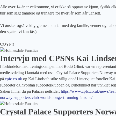
Alle over 14 år er velkommne, vi er ikke så opptatt av kjønn, fysikk ell
blir som sagt trangere og trangere for hvert år som går uansett.
Vi ønsker også veldig gjerne at du tar med deg familie, venner og naboer
den støtten vi kan få:-)
COYP!!
Intervju med CPSNs Kai Lindseth 
I forbindelse med treningskampen mot Bodø Glimt, var en representant
medieavdeling i kontakt med oss i Crystal Palace Supporters Norway om 
på
cpfc.co.uk
og Kai Lindseth stilte villig opp! I intervjuet forteller K
supporter og hvordan supporterklubben og Ørneblikket har utviklet se
Saken finner du på Palaces nettsider:
https://www.cpfc.co.uk/news/featu
norway-supporters-club-worlds-longest-running-fanzine/
Crystal Palace Supporters Norwa