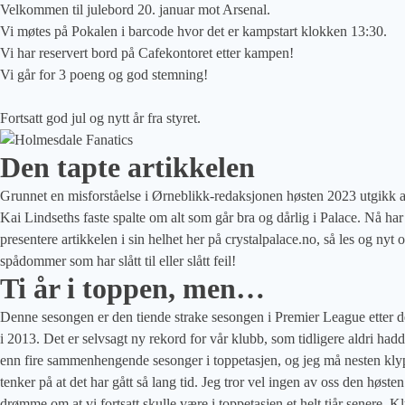
Velkommen til julebord 20. januar mot Arsenal.
Vi møtes på Pokalen i barcode hvor det er kampstart klokken 13:30.
Vi har reservert bord på Cafekontoret etter kampen!
Vi går for 3 poeng og god stemning!
Fortsatt god jul og nytt år fra styret.
Den tapte artikkelen
Grunnet en misforståelse i Ørneblikk-redaksjonen høsten 2023 utgikk a
Kai Lindseths faste spalte om alt som går bra og dårlig i Palace. Nå har
presentere artikkelen i sin helhet her på crystalpalace.no, så les og nyt 
spådommer som har slått til eller slått feil!
Ti år i toppen, men…
Denne sesongen er den tiende strake sesongen i Premier League etter d
i 2013. Det er selvsagt ny rekord for vår klubb, som tidligere aldri had
enn fire sammenhengende sesonger i toppetasjen, og jeg må nesten kly
tenker på at det har gått så lang tid. Jeg tror vel ingen av oss den høsten
drømme om at vi fortsatt skulle være i toppetasjen et helt tiår senere.