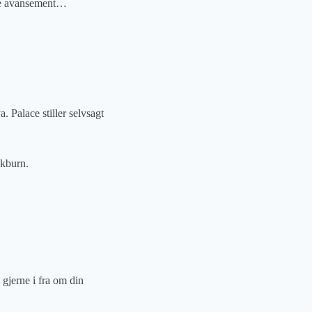
ble avansement…
Palace stiller selvsagt
ckburn.
gjerne i fra om din