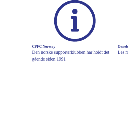
CPFC Norway
Ørneb
Den norske supporterklubben har holdt det
Les m
gående siden 1991