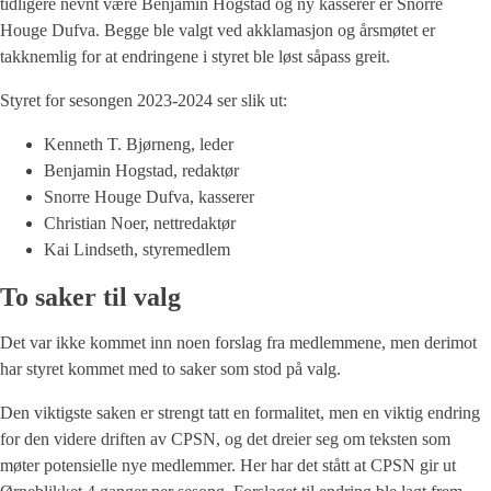
tidligere nevnt være Benjamin Hogstad og ny kasserer er Snorre
Houge Dufva. Begge ble valgt ved akklamasjon og årsmøtet er
takknemlig for at endringene i styret ble løst såpass greit.
Styret for sesongen 2023-2024 ser slik ut:
Kenneth T. Bjørneng, leder
Benjamin Hogstad, redaktør
Snorre Houge Dufva, kasserer
Christian Noer, nettredaktør
Kai Lindseth, styremedlem
To saker til valg
Det var ikke kommet inn noen forslag fra medlemmene, men derimot
har styret kommet med to saker som stod på valg.
Den viktigste saken er strengt tatt en formalitet, men en viktig endring
for den videre driften av CPSN, og det dreier seg om teksten som
møter potensielle nye medlemmer. Her har det stått at CPSN gir ut