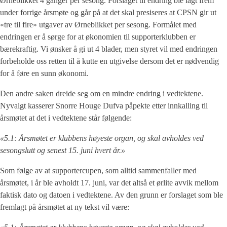
Ørneblikket 4 ganger per sesong. Forslaget til endring ble lagt frem
under forrige årsmøte og går på at det skal presiseres at CPSN gir ut
«tre til fire» utgaver av Ørneblikket per sesong. Formålet med
endringen er å sørge for at økonomien til supporterklubben er
bærekraftig. Vi ønsker å gi ut 4 blader, men styret vil med endringen
forbeholde oss retten til å kutte en utgivelse dersom det er nødvendig
for å føre en sunn økonomi.
Den andre saken dreide seg om en mindre endring i vedtektene.
Nyvalgt kasserer Snorre Houge Dufva påpekte etter innkalling til
årsmøtet at det i vedtektene står følgende:
«5.1: Årsmøtet er klubbens høyeste organ, og skal avholdes ved
sesongslutt og senest 15. juni hvert år.»
Som følge av at supportercupen, som alltid sammenfaller med
årsmøtet, i år ble avholdt 17. juni, var det altså et ørlite avvik mellom
faktisk dato og datoen i vedtektene. Av den grunn er forslaget som ble
fremlagt på årsmøtet at ny tekst vil være: