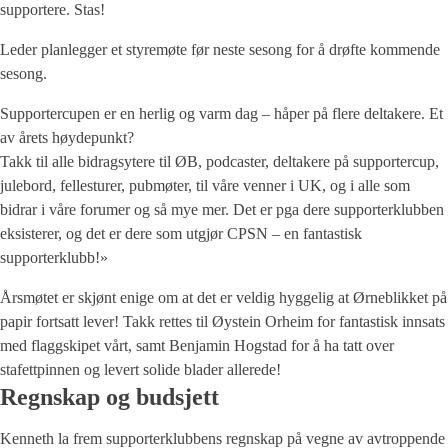
supportere. Stas!
Leder planlegger et styremøte før neste sesong for å drøfte kommende
sesong.
Supportercupen er en herlig og varm dag – håper på flere deltakere. Et
av årets høydepunkt?
Takk til alle bidragsytere til ØB, podcaster, deltakere på supportercup,
julebord, fellesturer, pubmøter, til våre venner i UK, og i alle som
bidrar i våre forumer og så mye mer. Det er pga dere supporterklubben
eksisterer, og det er dere som utgjør CPSN – en fantastisk
supporterklubb!»
Årsmøtet er skjønt enige om at det er veldig hyggelig at Ørneblikket på
papir fortsatt lever! Takk rettes til Øystein Orheim for fantastisk innsats
med flaggskipet vårt, samt Benjamin Hogstad for å ha tatt over
stafettpinnen og levert solide blader allerede!
Regnskap og budsjett
Kenneth la frem supporterklubbens regnskap på vegne av avtroppende