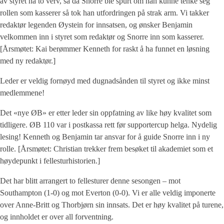
av styret ha to verv, så da Snorre ble spurt om han kunne tenke seg
rollen som kasserer så tok han utfordringen på strak arm. Vi takker
redaktør legenden Øystein for innsatsen, og ønsker Benjamin
velkommen inn i styret som redaktør og Snorre inn som kasserer.
[Årsmøtet: Kai berømmer Kenneth for raskt å ha funnet en løsning
med ny redaktør.]
Leder er veldig fornøyd med dugnadsånden til styret og ikke minst
medlemmene!
Det «nye ØB» er etter leder sin oppfatning av like høy kvalitet som
tidligere. ØB 110 var i postkassa rett før supportercup helga. Nydelig
lesing! Kenneth og Benjamin tar ansvar for å guide Snorre inn i ny
rolle. [Årsmøtet: Christian trekker frem besøket til akademiet som et
høydepunkt i fellesturhistorien.]
Det har blitt arrangert to fellesturer denne sesongen – mot
Southampton (1-0) og mot Everton (0-0). Vi er alle veldig imponerte
over Anne-Britt og Thorbjørn sin innsats. Det er høy kvalitet på turene,
og innholdet er over all forventning.