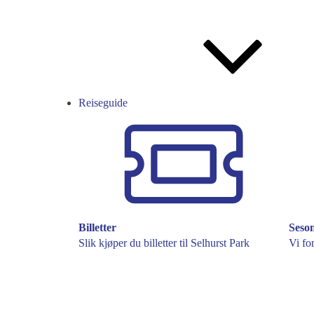
Reiseguide
Billetter
Seso
Slik kjøper du billetter til Selhurst Park
Vi fo