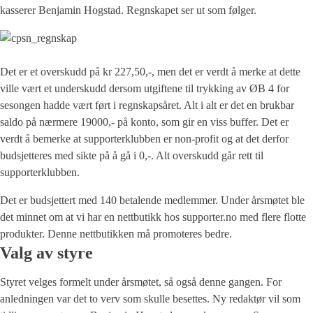
kasserer Benjamin Hogstad. Regnskapet ser ut som følger.
Det er et overskudd på kr 227,50,-, men det er verdt å merke at dette
ville vært et underskudd dersom utgiftene til trykking av ØB 4 for
sesongen hadde vært ført i regnskapsåret. Alt i alt er det en brukbar
saldo på nærmere 19000,- på konto, som gir en viss buffer. Det er
verdt å bemerke at supporterklubben er non-profit og at det derfor
budsjetteres med sikte på å gå i 0,-. Alt overskudd går rett til
supporterklubben.
Det er budsjettert med 140 betalende medlemmer. Under årsmøtet ble
det minnet om at vi har en nettbutikk hos supporter.no med flere flotte
produkter. Denne nettbutikken må promoteres bedre.
Valg av styre
Styret velges formelt under årsmøtet, så også denne gangen. For
anledningen var det to verv som skulle besettes. Ny redaktør vil som