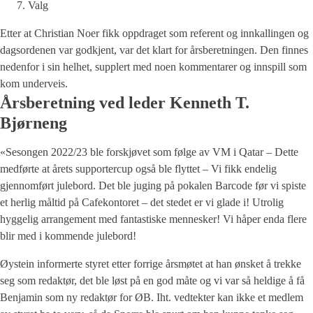
Valg
Etter at Christian Noer fikk oppdraget som referent og innkallingen og
dagsordenen var godkjent, var det klart for årsberetningen. Den finnes
nedenfor i sin helhet, supplert med noen kommentarer og innspill som
kom underveis.
Årsberetning ved leder Kenneth T.
Bjørneng
«Sesongen 2022/23 ble forskjøvet som følge av VM i Qatar – Dette
medførte at årets supportercup også ble flyttet – Vi fikk endelig
gjennomført julebord. Det ble juging på pokalen Barcode før vi spiste
et herlig måltid på Cafekontoret – det stedet er vi glade i! Utrolig
hyggelig arrangement med fantastiske mennesker! Vi håper enda flere
blir med i kommende julebord!
Øystein informerte styret etter forrige årsmøtet at han ønsket å trekke
seg som redaktør, det ble løst på en god måte og vi var så heldige å få
Benjamin som ny redaktør for ØB. Iht. vedtekter kan ikke et medlem