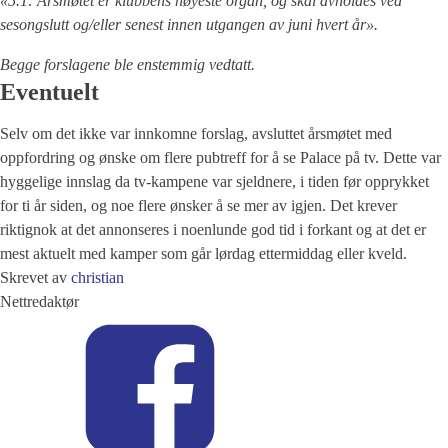
«5.1: Årsmøtet er klubbens høyeste organ, og skal avholdes ved
sesongslutt og/eller senest innen utgangen av juni hvert år».
Begge forslagene ble enstemmig vedtatt.
Eventuelt
Selv om det ikke var innkomne forslag, avsluttet årsmøtet med
oppfordring og ønske om flere pubtreff for å se Palace på tv. Dette var
hyggelige innslag da tv-kampene var sjeldnere, i tiden før opprykket
for ti år siden, og noe flere ønsker å se mer av igjen. Det krever
riktignok at det annonseres i noenlunde god tid i forkant og at det er
mest aktuelt med kamper som går lørdag ettermiddag eller kveld.
Skrevet av
christian
Nettredaktør