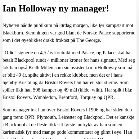
Ian Holloway ny manager!
Nyheten nådde publikum på lørdag morgen, like før kampstart mot
Blackburn. Stemningen var god blant de Norske Palace supporterne
som i det øyeblikket drakk frokost på The George.
“Ollie” signerte en 4,5 års kontrakt med Palace, og Palace skal ha
betalt Blackpool rundt 4 millioner kroner for hans signatur. Med seg
tok han også Keith Millen som sin assistent.rn rnHolloway som nå
er blitt 49 år, spilte aktivt i en rekke klubber, men det er i hans
hjemby Bristol og da Bristol Rovers han har en stor stjerne. Som
spiller fikk han 598 kamper og 49 mål (kilde: wiki). Har spilt i bla:
Bristol Rovers, Wimbledon, Brentford, Torquay og QPR.
Som manager tok han over Bristol Rovers i 1996 og har siden den
gang trent: QPR, Plymouth, Leicester og Blackpool. Det er kanskje
i Blackpool at de fleste fikk sitt første inntrykk av han som en
karismatisk fyr med mange gode kommentarer og glimt i øye. Han