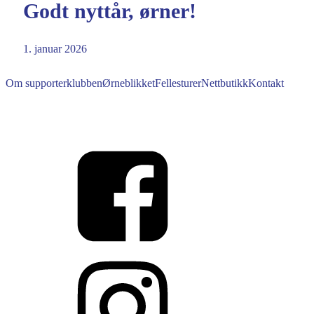
Godt nyttår, ørner!
1. januar 2026
Om supporterklubben
Ørneblikket
Fellesturer
Nettbutikk
Kontakt