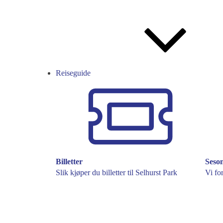
Reiseguide
Billetter
Seso
Slik kjøper du billetter til Selhurst Park
Vi fo