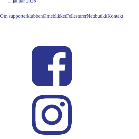
1. januar 2026
Om supporterklubben
Ørneblikket
Fellesturer
Nettbutikk
Kontakt