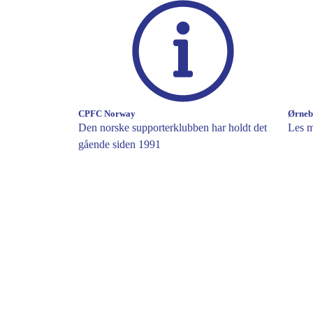
CPFC Norway
Ørneb
Den norske supporterklubben har holdt det
Les m
gående siden 1991