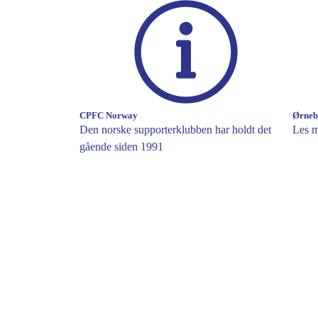
CPFC Norway
Ørneb
Den norske supporterklubben har holdt det
Les m
gående siden 1991