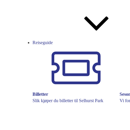
Reiseguide
Billetter
Seso
Slik kjøper du billetter til Selhurst Park
Vi fo